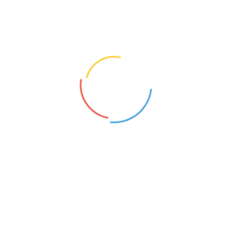
价格:
面谈
品牌: 崔葡萄
起订: 1幅
供应: 1幅
发送询价
详细信息